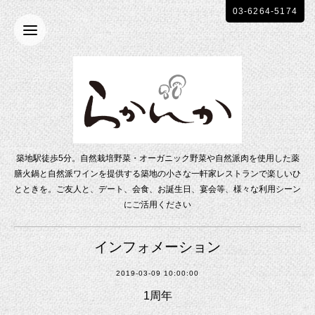
03-6264-5174
築地駅徒歩5分。自然栽培野菜・オーガニック野菜や自然派肉を使用した薬
膳火鍋と自然派ワインを提供する築地の小さな一軒家レストランで楽しいひ
とときを。ご友人と、デート、会食、お誕生日、宴会等、様々な利用シーン
にご活用ください
インフォメーション
2019-03-09 10:00:00
1周年